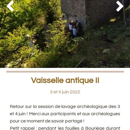


Vaisselle antique II
3 et 4 juin 2022
Retour sur la session de lavage archéologique des 3
et 4 juin ! Merci aux participants et aux archéologues
pour ce moment de savoir partagé !
Petit rappel : pendant les fouilles à Bouriège durant